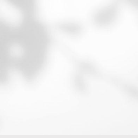

ARTISANS
.TP, artisans, décorateurs, architectes…

PME
Comités d’entreprise, collectivités, grandes
entreprises…