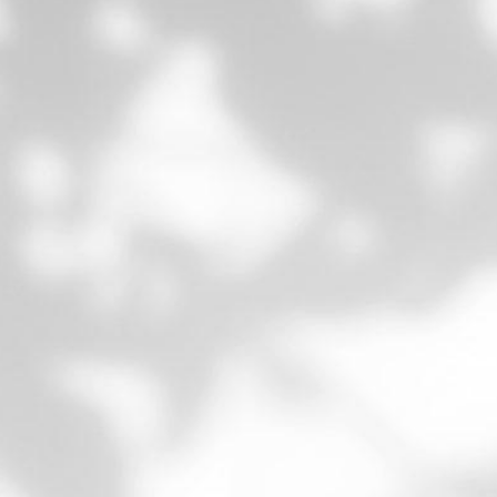
Thérapeutes, coachs, yoga, voyages, centres
de bien-être…
T
AUTRE
Services, associations, écoles, auteurs…

VENTES
Artisans créateurs, restaurants, locations
immobilières…