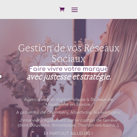
Gestion de vos Réseaux
Sociaux
Faire vivre votre marque
avec justesse et stratégie.
Agence web et digitale située à
St Jean de
Maurienne
en
Savoie
.
A proximité de
Chambéry,
Albertville
,
Aix-les-bains
.
J’interviens également sur le canton de
Genève
(dont
Douvaine
,
Annemasse
,
Thonon-les-bains
…).
Et PARTOUT AILLEURS !