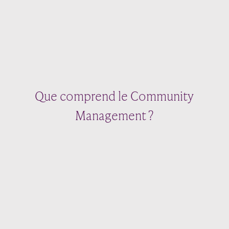
Que comprend le Community
Management ?
01 IMMERSION
Avant de publier le moindre contenu, je prends le
temps de comprendre l’entreprise, son dirigeant, sa