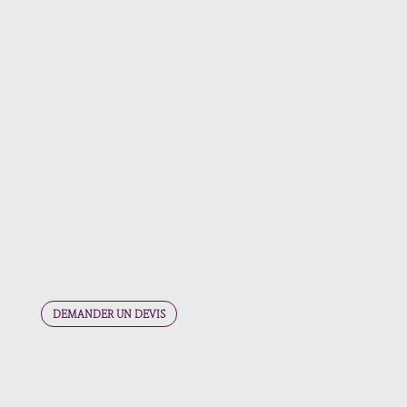
✓
Création de 5 posts/mois :
✓
Divers formats :
✓
Prise de photos & vidéos :
✓
Espace Whatsapp :
✓
Reporting :
DEMANDER UN DEVIS