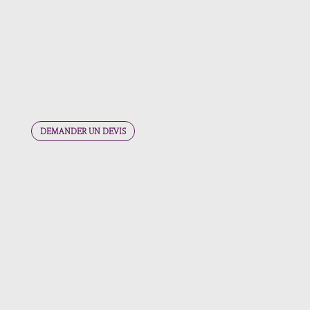
✓
L
‘écosystème digital actuel :
comptes,
performance, ce qui marche et ce qui ne marche pas
✓
Le ton,
le vocabulaire, les sujets autorisés, les
sujets interdits
✓
Les ressources internes disponibles :
photos, infos
terrain, témoignages
DEMANDER UN DEVIS