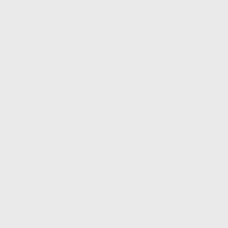
Agence de communication
Maurienne
Agence de communication
St Jean de Maurienne
Agence de communication digitale
Maurienne
Agence web
Maurienne
Agence de communication
Savoie
Agence digitale
Albertville
Agence de communication digitale
Albertville
Conception site internet
Maurienne
Conception site web
St jean de maurienne
Agence de communication
Douvaine
Agence digitale
Douvaine
Conception site internet
Douvaine
Agence de communication
Annemasse
Agence digitale
Annemasse
Conception site internet
Annemasse