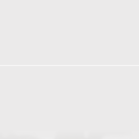
VISIBILITÉ
tombe
Grâce à l’algorithme, un prospect
sur votre profil.
Le contenu lui plait et
suscite l’intrigue
.
CRÉER DE LA VALEUR
Le contenu
valorise votre offre
, donne