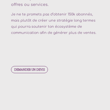
offres ou services.
Je ne te promets pas d’obtenir 150k abonnés,
mais plutôt de créer une stratégie long termes
qui pourra soutenir ton écosystème de
communication afin de générer plus de ventes.
Agence de communication
Douvaine –
Agence digitale
Douvaine –
Conception site internet
Douvaine –
Agence de communication
Annemasse –
Agence digitale
Annemasse
DEMANDER UN DEVIS