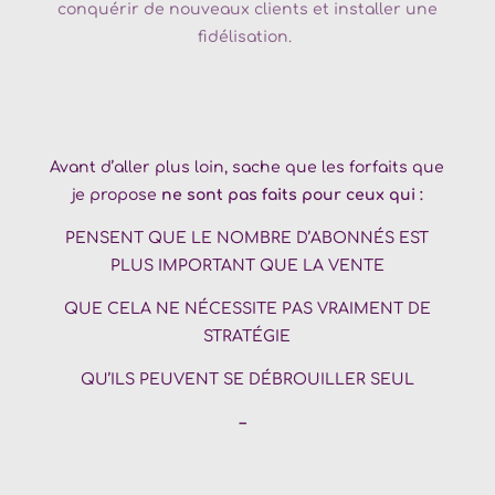
conquérir de nouveaux clients et installer une
fidélisation.
Agence de communication
Annemasse –
Agence digitale
Annemasse –
– Agence de
Conception site internet
Annemasse
communication
Maurienne
Avant d’aller plus loin, sache que les
forfaits
que
je propose
ne sont pas faits pour ceux qui :
PENSENT QUE LE NOMBRE D’ABONNÉS EST
PLUS IMPORTANT QUE LA VENTE
QUE CELA NE NÉCESSITE PAS VRAIMENT DE
STRATÉGIE
QU’ILS PEUVENT SE DÉBROUILLER SEUL
Agence web
Lausanne
–
Agence web
Maurienne