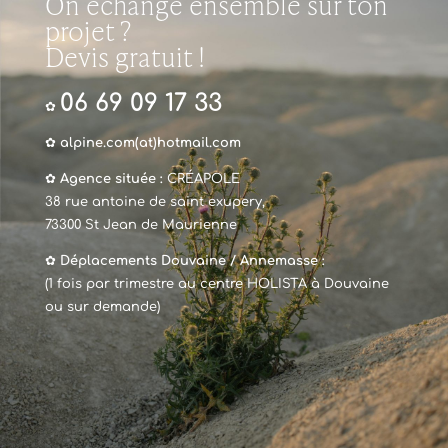
On échange ensemble sur ton
projet ?
Devis gratuit !
06 69 09 17 33
✿
✿
alpine.com(at)hotmail.com
✿
Agence située :
CRÉAPOLE
38 rue antoine de saint exupery,
73300
St Jean de Maurienne
✿
Déplacements
Douvaine
/
Annemasse
:
(1 fois par trimestre au centre HOLISTA à Douvaine
ou sur demande)