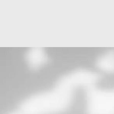

SITES WEB
Site vitrine
Site e-commerce