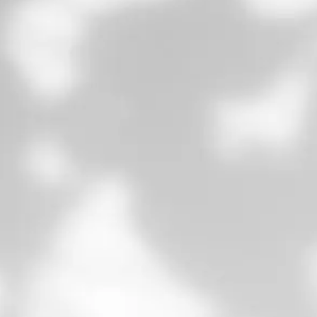
Catalogue interactif
Landing Page avec QR-CODE
Maintenance de votre site internet
j
LOGO
Graphisme
Charte graphique
Identité Visuelle
Carte de visite, flyers, affiches..
.
