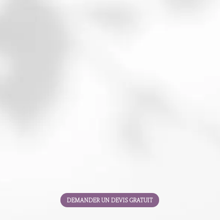
3 séances de coaching +
1 séances LDSN PSA +
Guide audio Transformation de 30j

FORMATIONS
Formations professionnelles :
gestion des réseaux sociaux
(financement possible)
Séminaires et conférences :
digitalisation, marketing et
communication
DEMANDER UN DEVIS GRATUIT