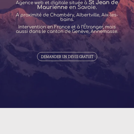
St Jean de
Agence web et digitale située à
Maurienne
en
Savoie
.
A proximité de
Chambéry,
Albertville
,
Aix-les-
bains
.
Intervention en France et à l’Étranger, mais
aussi dans le canton de
Genève, Annemasse
.
DEMANDER UN DEVIS GRATUIT