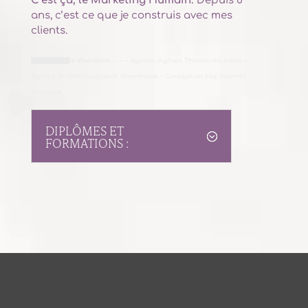
C’est ça, le Marketing Humain.
Depuis 6
ans, c’est ce que je construis avec mes
clients.
gence digita
le
Maurienne – – –
Agence digitale
Thonon-les-bains
–
Agence de communication
Annemasse
– Conception site internet
Douvaine
DIPLÔMES ET
FORMATIONS :