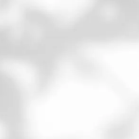
COACHING
Séances de Coaching 1h30 :
Conseils et Audits
Développement personnel
Guidances intuitives
Libération des sentiments
négatifs de l’inconscient (LDSN PSA)

LIBERTÀ
Accompagnement pour Vivre de ta Passion.
Site web et
Identité visuelle +
Formation à vie (dont réseaux sociaux en ligne) +