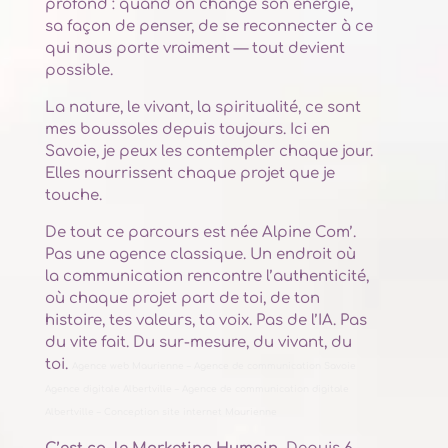
profond : quand on change son énergie,
sa façon de penser, de se reconnecter à ce
qui nous porte vraiment — tout devient
possible.
La nature, le vivant, la spiritualité, ce sont
mes boussoles depuis toujours. Ici en
Savoie, je peux les contempler chaque jour.
Elles nourrissent chaque projet que je
touche.
De tout ce parcours est née Alpine Com’.
Pas une agence classique. Un endroit où
la communication rencontre l’authenticité,
où chaque projet part de toi, de ton
histoire, tes valeurs, ta voix. Pas de l’IA. Pas
du vite fait. Du sur-mesure, du vivant, du
toi.
Agence web
Maurienne –
Agence de communication
Savoie
Agence digitale
Albertville –
Agence de communication digitale
Albertville –
Conception site internet
Maurienne