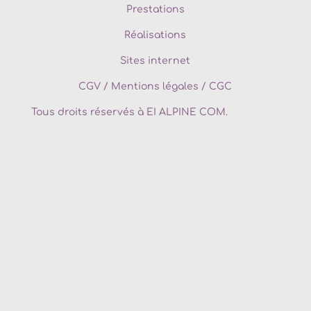
Prestations
Réalisations
Sites internet
CGV
/
Mentions légales / CGC
Tous droits réservés à EI ALPINE COM.
Agence de communication
Maurienne
Agence de communication
St Jean de Maurienne
Agence de communication digitale
Maurienne
Agence web
Maurienne
Agence de communication
Savoie
Agence digitale
Albertville
Agence de communication digitale
Albertville
Conception site internet
Maurienne