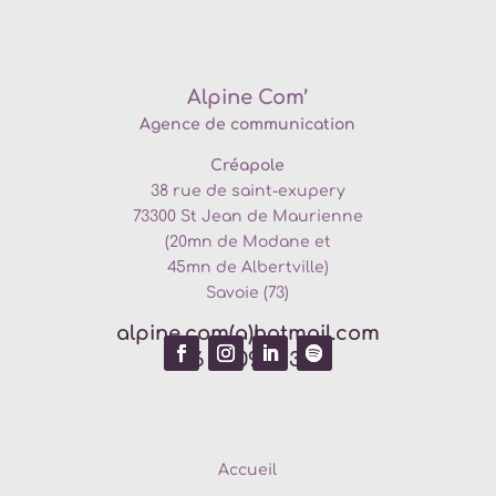
Alpine Com’
Agence de communication
Créapole
38 rue de saint-exupery
73300
St Jean de Maurienne
(20mn de
Modane et
45mn de Albertville)
Savoie (73)
alpine.com(a)hotmail.com
06 69 09 17 33
Accueil