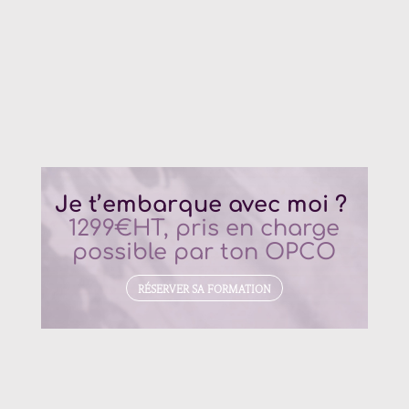
Je t’embarque avec moi ?
1299€HT, pris en charge
possible par ton OPCO
RÉSERVER SA FORMATION