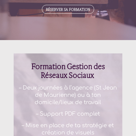
RÉSERVER SA FORMATION
Formation Gestion des
Réseaux Sociaux
– Deux journées à l’agence (
St Jean
de Maurienne
) ou à ton
domicile/lieux de travail
– Support PDF complet
– Mise en place de ta stratégie et
création de visuels