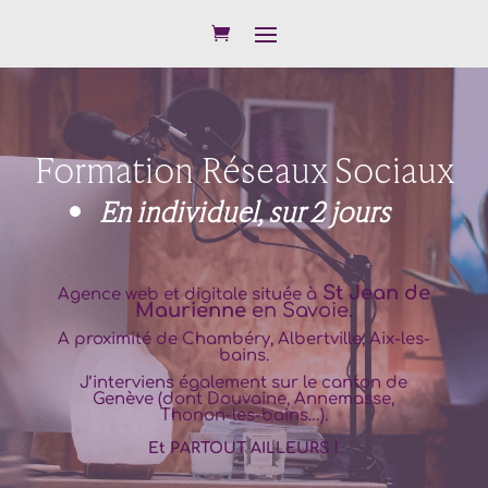
Formation Réseaux Sociaux
En individuel, sur 2 jours
St Jean de
Agence web et digitale située à
Maurienne
en
Savoie
.
A proximité de
Chambéry,
Albertville
,
Aix-les-
bains
.
J’interviens également sur le canton de
Genève
(dont
Douvaine
,
Annemasse
,
Thonon-les-bains
…).
Et PARTOUT AILLEURS !