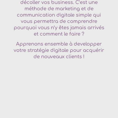
décoller vos business. C’est une
méthode de marketing et de
communication digitale simple qui
vous permettra de comprendre
pourquoi vous n’y êtes jamais arrivés
et comment le faire ?
Apprenons ensemble à developper
votre stratégie digitale pour acquérir
de nouveaux clients !
Agence de communication
Thonon-les-bains
–
Agence digitale
Thonon-
les-bains
–
Conception site internet
Thonon-les-bains –
Agence de
communication
Savoie
–
Agence de communication digitale
Albertville