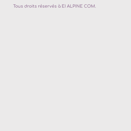
Tous droits réservés à EI ALPINE COM.
Agence de communication
Maurienne
Agence de communication
St Jean de Maurienne
Agence de communication digitale
Maurienne
Agence web
Maurienne
Agence de communication
Savoie
Agence digitale
Albertville
Agence de communication digitale
Albertville
Conception site internet
Maurienne
Conception site web
St jean de maurienne
Agence de communication
Douvaine
Agence digitale
Douvaine
Conception site internet
Douvaine