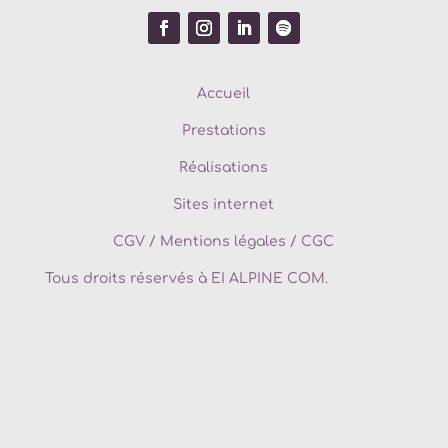
Accueil
Prestations
Réalisations
Sites internet
CGV
/
Mentions légales / CGC
Tous droits réservés à EI ALPINE COM.
Agence de communication
Maurienne
Agence de communication
St Jean de Maurienne
Agence de communication digitale
Maurienne