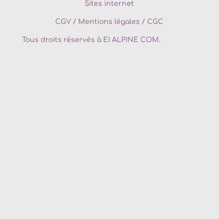
Sites internet
CGV
/
Mentions légales / CGC
Tous droits réservés à EI ALPINE COM.
Agence de communication
Maurienne
Agence de communication
St Jean de Maurienne
Agence de communication digitale
Maurienne
Agence web
Maurienne
Agence de communication
Savoie
Agence digitale
Albertville
Agence de communication digitale
Albertville
Conception site internet
Maurienne
Conception site web
St jean de maurienne
Agence de communication
Douvaine