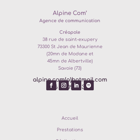
Alpine Com’
Agence de communication
Créapole
38 rue de saint-exupery
73300
St Jean de Maurienne
(20mn de
Modane et
45mn de Albertville)
Savoie (73)
alpine.com(a)hotmail.com
06 69 09 17 33
Accueil
Prestations