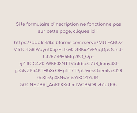
Si le formulaire d’inscription ne fonctionne pas
sur cette page, cliques ici :
https://dda1c878.sibforms.com/serve/MUIFABOZ
VTrIC-IG8fWuyut05jxFLlkw0DfRKxZVF9jqDpOCnJ-
lcf2R7ePH6Mq2KO_Qp-
ejZIflCC4Z0eWKR03NTTVlaTdscC7d8_k5ay431-
ge5NZP54KTHbXrOHp1iT7TPpUwesOxemNcQ28
0oXle6p08NwV-isYiKCZIYiJR-
5GCNEZBAl_AnKPKKa1-mtWCB6O8-vh1uU0h