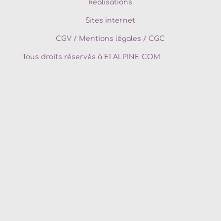
Réalisations
Sites internet
CGV
/
Mentions légales / CGC
Tous droits réservés à EI ALPINE COM.
Agence de communication
Maurienne
Agence de communication
St Jean de Maurienne
Agence de communication digitale
Maurienne
Agence web
Maurienne
Agence de communication
Savoie
Agence digitale
Albertville
Agence de communication digitale
Albertville
Conception site internet
Maurienne
Conception site web
St jean de maurienne