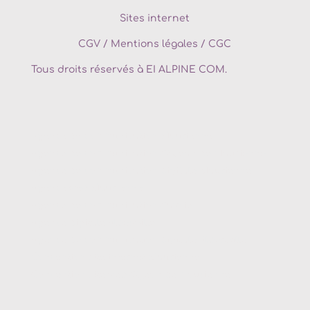
Sites internet
CGV
/
Mentions légales / CGC
Tous droits réservés à EI ALPINE COM.
Agence de communication
Maurienne
Agence de communication
St Jean de Maurienne
Agence de communication digitale
Maurienne
Agence web
Maurienne
Agence de communication
Savoie
Agence digitale
Albertville
Agence de communication digitale
Albertville
Conception site internet
Maurienne
Conception site web
St jean de maurienne