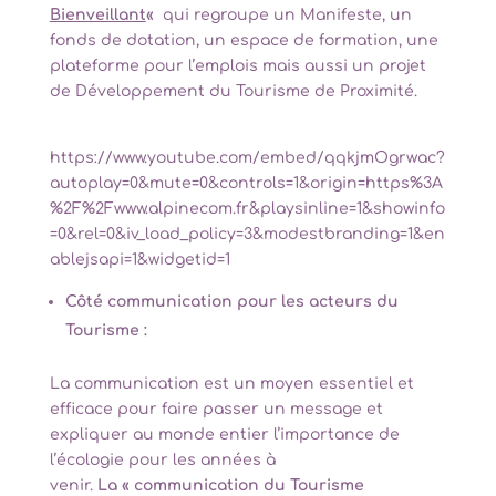
Bienveillant
«
qui regroupe un Manifeste, un
fonds de dotation, un espace de formation, une
plateforme pour l’emplois mais aussi un projet
de Développement du Tourisme de Proximité.
https://www.youtube.com/embed/qqkjmOgrwac?
autoplay=0&mute=0&controls=1&origin=https%3A
%2F%2Fwww.alpinecom.fr&playsinline=1&showinfo
=0&rel=0&iv_load_policy=3&modestbranding=1&en
ablejsapi=1&widgetid=1
Côté communication pour les acteurs du
Tourisme :
La communication est un moyen essentiel et
efficace pour faire passer un message et
expliquer au monde entier l’importance de
l’écologie pour les années à
venir.
La « communication du Tourisme